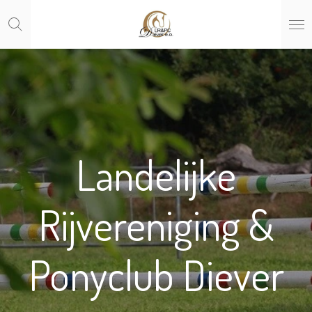
Ga
direct
naar
de
hoofdinhoud
Landelijke
Rijvereniging &
Ponyclub Diever