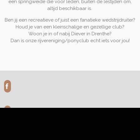
een springweide die voor leden, buiten de lestijden om,
altijd beschikbaar is.
Ben jij een recreatieve of juist een fanatieke wedstrijdruiter?
Houd je van een kleinschalige en gezellige club?
Woon je in of nabij Diever in Drenthe?
Dan is onze rijvereniging/ponyclub echt iets voor jou!
© 2019 - 2026 Landelijke Rijvereniging en Ponyclub Diever e.o.