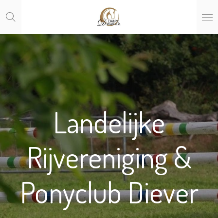
Ga
direct
naar
de
hoofdinhoud
Landelijke
Rijvereniging &
Ponyclub Diever