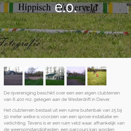
e.o.
De rijvereniging beschikt over een een eigen clubterrein
van 6.400 m2, gelegen aan de Westerdrift in Diever.
Het clubterrein bestaat uit een ruime buitenbak van 25 bij
50 meter welke is voorzien van een sproei-installatie en
verlichting. Tevens is er een ruim veld waar, afhankelijk van
de weersomstandigheden, een parcours kan worden