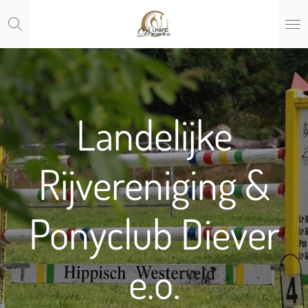
Ga
direct
naar
de
hoofdinhoud
Landelijke
Rijvereniging &
Ponyclub Diever
e.o.